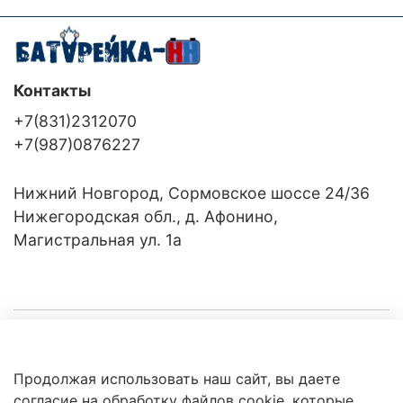
Контакты
+7(831)2312070
+7(987)0876227
Нижний Новгород, Сормовское шоссе 24/36
Нижегородская обл., д. Афонино,
Магистральная ул. 1а
Компания
Продолжая использовать наш сайт, вы даете
Клиентам
Политика
согласие на обработку файлов cookie, которые