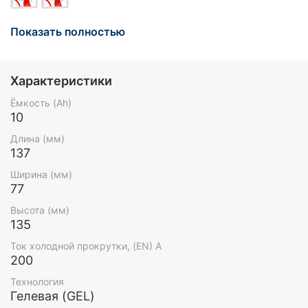
Аккумулятор YTZ10S Свинцово-кислотные
Показать полностью
стартерные аккумуляторные батареи Red Energy
серии DS изготавливаются по технологии GEL,
оснащены VRLA клапанами и LCD дисплеем, на
Характеристики
котором отображается статус работы АКБ:
показатели напряжения и количества дней в
Ёмкость (Ah)
эксплуатации. Когда батарея имеет низкий уровень
10
заряда срабатывает автоматический сигнал,
предупреждающий пользователя о необходимости
Длина (мм)
своевременного технического обслуживания.
137
Ширина (мм)
77
Высота (мм)
135
Ток холодной прокрутки, (EN) А
200
Технология
Гелевая (GEL)