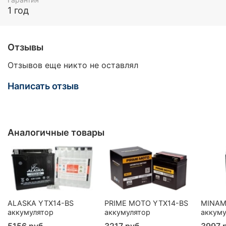
1 год
Отзывы
Отзывов еще никто не оставлял
Написать отзыв
Аналогичные товары
ALASKA YTX14-BS
PRIME MOTO YTX14-BS
MINAM
аккумулятор
аккумулятор
аккуму
5156 руб
3217 руб
3997 