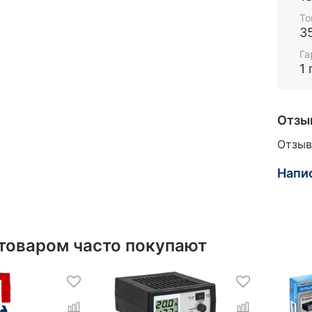
То
3
Га
1 
Отзы
Отзыв
Напи
 товаром часто покупают