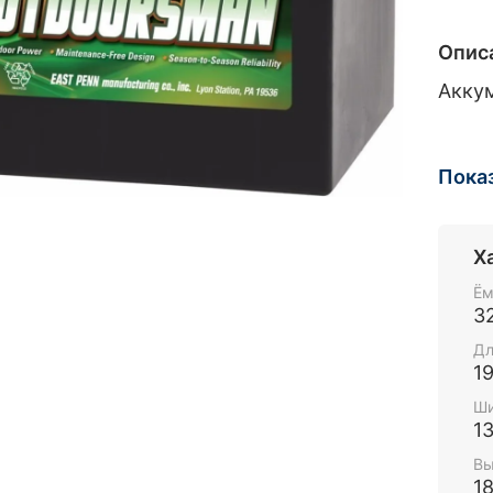
Опис
Аккум
Пока
Х
Ём
3
Дл
1
Ши
1
Вы
1