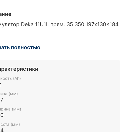
ание
улятор Deka 11U1L прям. 35 350 197x130x184
зать полностью
арактеристики
кость (Ah)
2
ина (мм)
97
рина (мм)
30
сота (мм)
84