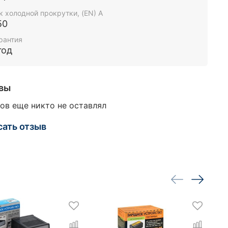
к холодной прокрутки, (EN) А
50
рантия
год
вы
ов еще никто не оставлял
сать отзыв