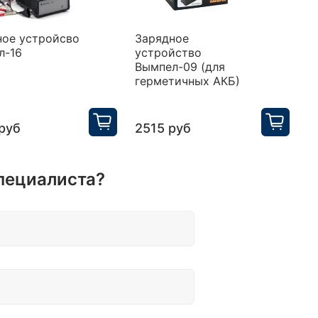
ное устройсво
Зарядное
З
л-16
устройство
у
Вымпел-09 (для
В
герметичных АКБ)
г
а
руб
2515 руб
1
пециалиста?