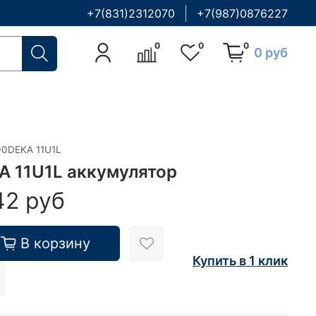
+7(831)2312070
+7(987)0876227
0
0
0
0 руб
00DEKA 11U1L
A 11U1L аккумулятор
42 руб
В корзину
Купить в 1 клик