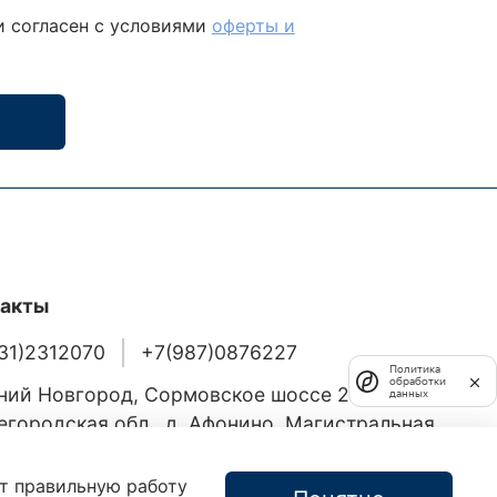
и согласен с условиями
оферты и
такты
31)2312070
+7(987)0876227
Политика
обработки
ий Новгород, Сормовское шоссе 24/36
данных
городская обл., д. Афонино, Магистральная
а
ют правильную работу