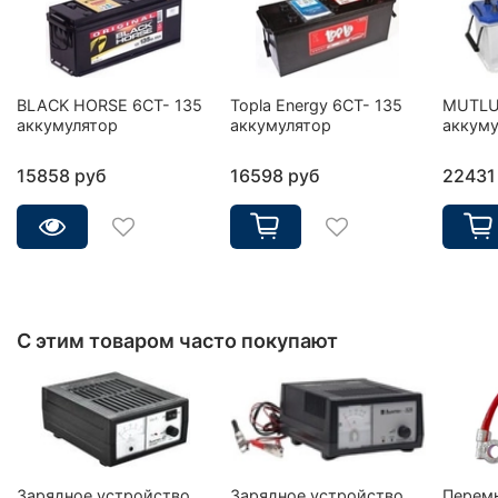
BLACK HORSE 6СТ- 135
Topla Energy 6CT- 135
MUTLU
аккумулятор
аккумулятор
аккуму
15858 руб
16598 руб
22431
С этим товаром часто покупают
Зарядное устройство
Зарядное устройство
Перем