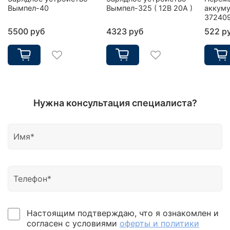
Вымпел-40
Вымпел-325 ( 12В 20А )
аккуму
37240
5500 руб
4323 руб
522 р
Нужна консультация специалиста?
Настоящим подтверждаю, что я ознакомлен и
согласен с условиями
оферты и политики