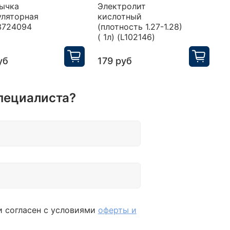
ычка
Электролит
П
уляторная
кислотный
у
3724094
(плотность 1.27-1.28)
H
( 1л) (L102146)
уб
179 руб
3
пециалиста?
и согласен с условиями
оферты и