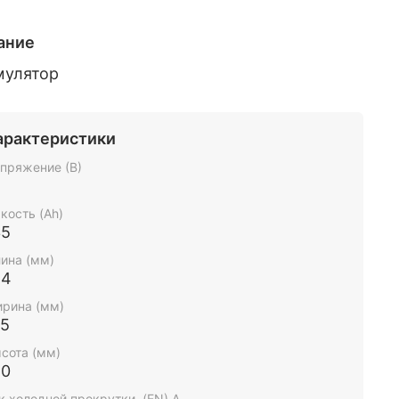
ание
мулятор
арактеристики
пряжение (В)
2
кость (Ah)
35
ина (мм)
14
рина (мм)
75
сота (мм)
10
к холодной прокрутки, (EN) А