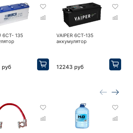
 6СТ- 135
VAIPER 6СТ-135
T
улятор
аккумулятор
а
 руб
12243 руб
1