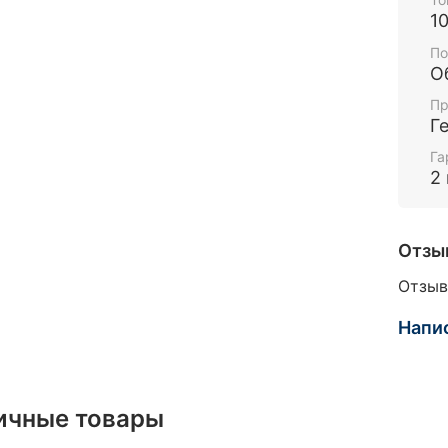
1
По
О
Пр
Г
Га
2
Отзы
Отзыв
Напи
ичные товары