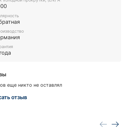
000
лярность
братная
оизводство
ермания
рантия
 года
вы
ов еще никто не оставлял
сать отзыв