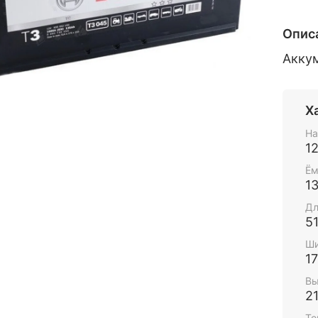
Опис
Акку
Х
На
1
Ём
1
Дл
5
Ши
1
Вы
2
То