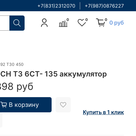
+7(831)2312070
+7(987)0876227
0
0
0
0 руб
092 T30 450
CH T3 6CT- 135 аккумулятор
398 руб
В корзину
Купить в 1 клик