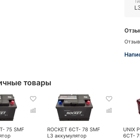
Ти
L
Отзы
Отзыв
Напи
ичные товары
T- 75 SMF
ROCKET 6CT- 78 SMF
UNIX 
ятор
L3 аккумулятор
6СТ- 7