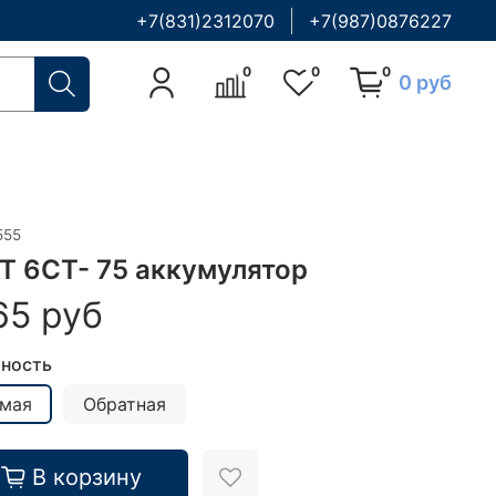
+7(831)2312070
+7(987)0876227
0
0
0
0 руб
555
T 6CT- 75 аккумулятор
65 руб
ность
мая
Обратная
В корзину