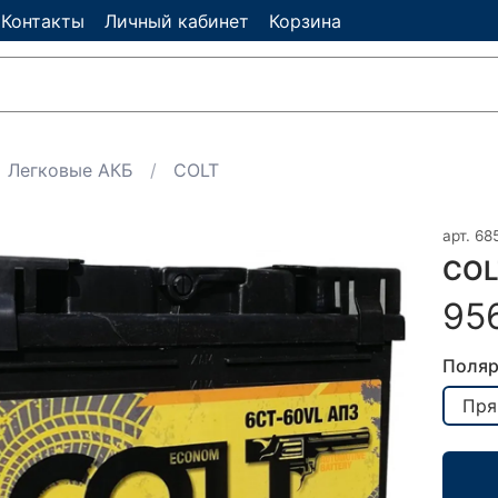
Контакты
Личный кабинет
Корзина
Легковые АКБ
COLT
арт.
68
COL
95
Поляр
Пря