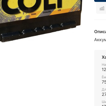
Опис
Акку
Х
На
1
Ём
7
Дл
2
Ши