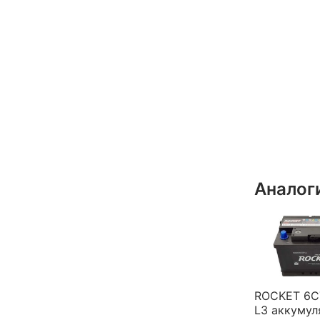
Аналог
ROCKET 6C
L3 аккумул