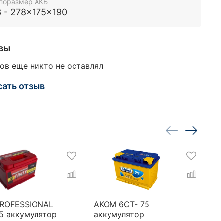
поразмер АКБ
3 - 278x175x190
вы
ов еще никто не оставлял
сать отзыв
PROFESSIONAL
AKOM 6CT- 75
A
5 аккумулятор
аккумулятор
7