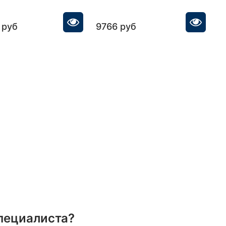
 руб
9766 руб
1
пециалиста?