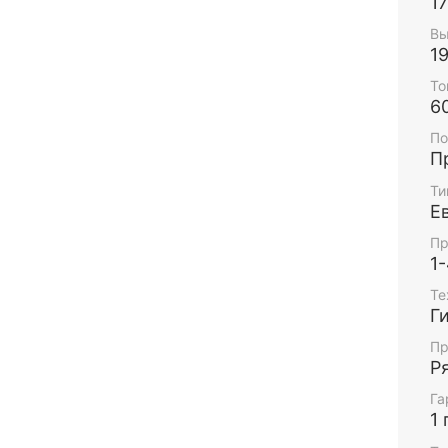
1
Вы
1
То
6
По
П
Ти
Е
Пр
1
Те
Г
Пр
Р
Га
1 