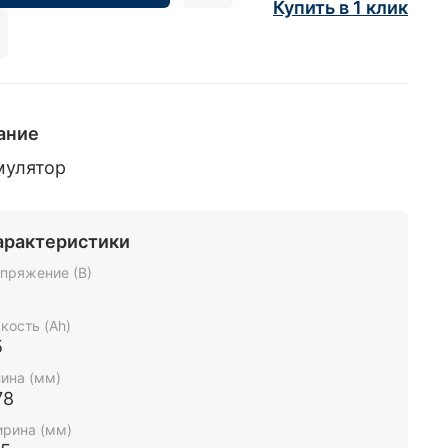
Купить в 1 клик
ание
мулятор
арактеристики
пряжение (В)
2
кость (Ah)
5
ина (мм)
78
рина (мм)