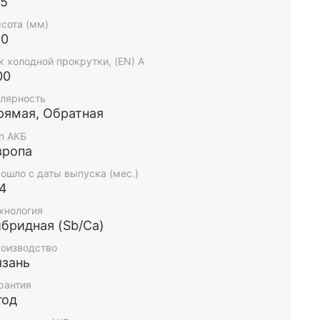
75
сота (мм)
90
к холодной прокрутки, (EN) А
00
лярность
рямая, Обратная
п АКБ
вропа
ошло с даты выпуска (мес.)
-4
хнология
ибридная (Sb/Ca)
оизводство
язань
рантия
год