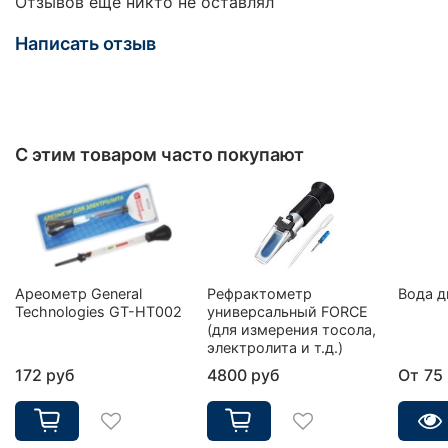
Отзывов еще никто не оставлял
Написать отзыв
С этим товаром часто покупают
Ареометр General
Рефрактометр
Вода д
Technologies GT-HT002
универсальный FORCE
(для измерения тосола,
электролита и т.д.)
172 руб
4800 руб
От
75