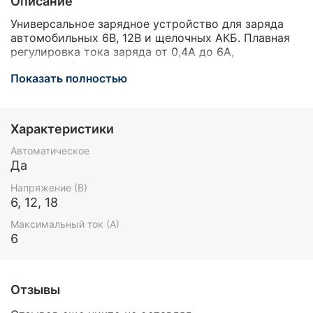
Описание
Универсальное зарядное устройство для заряда
автомобильных 6В, 12В и щелочных АКБ. Плавная
регулировка тока заряда от 0,4А до 6А,
стрелочный амперметр, заряжает полностью
Показать полностью
разряженный аккумулятор. 3-x позиционный
переключатель, позволяющий заряжать
аккумуляторы в различных режимах: 1 режим - 7,5В
- автоматический заряд 6В АКБ; 2 режим - 15В -
Характеристики
автоматический заряд 12В АКБ; 3 режим - 19В -
неавтоматический заряд 12В АКБ, автоматический
Автоматическое
заряд щелочных аккумуляторов.
Да
Напряжение (В)
6, 12, 18
Максимальный ток (А)
6
Отзывы