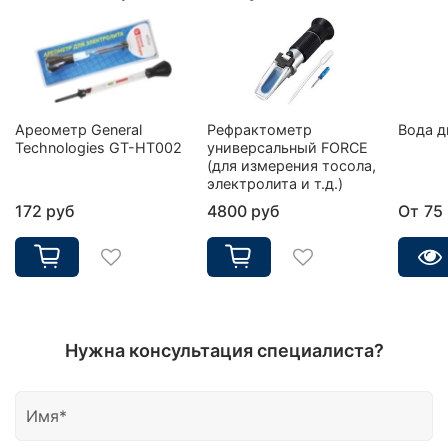
Ареометр General
Рефрактометр
Вода д
Technologies GT-HT002
универсальный FORCE
(для измерения тосола,
электролита и т.д.)
172 руб
4800 руб
От
75
Нужна консультация специалиста?