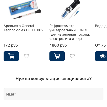
Ареометр General
Рефрактометр
Вода д
Technologies GT-HT002
универсальный FORCE
(для измерения тосола,
электролита и т.д.)
172 руб
4800 руб
От
75
Нужна консультация специалиста?