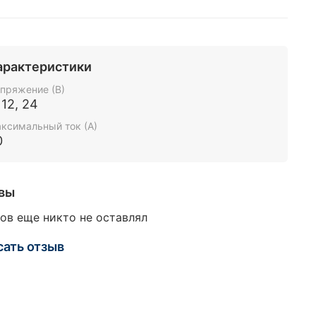
арактеристики
пряжение (В)
 12, 24
ксимальный ток (А)
0
вы
ов еще никто не оставлял
сать отзыв