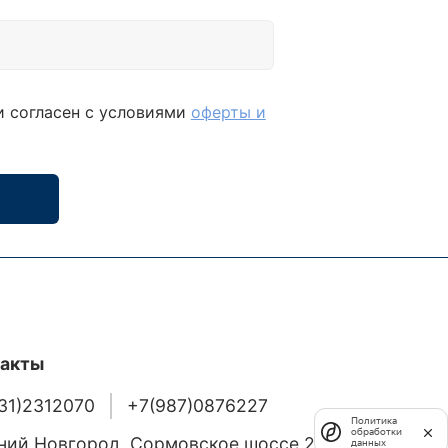
и согласен с условиями
оферты и
такты
31)2312070
+7(987)0876227
Политика
обработки
ий Новгород, Сормовское шоссе 24/36
данных