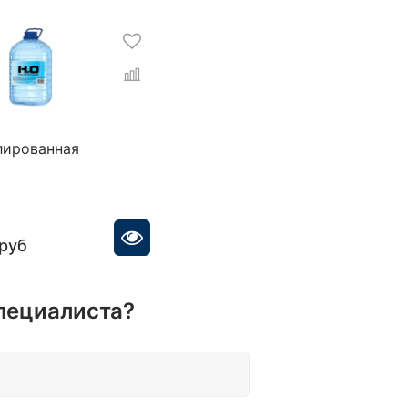
лированная
 руб
пециалиста?