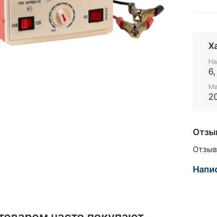
Х
На
6,
Ма
2
Отзы
Отзыв
Напи
 товаром часто покупают