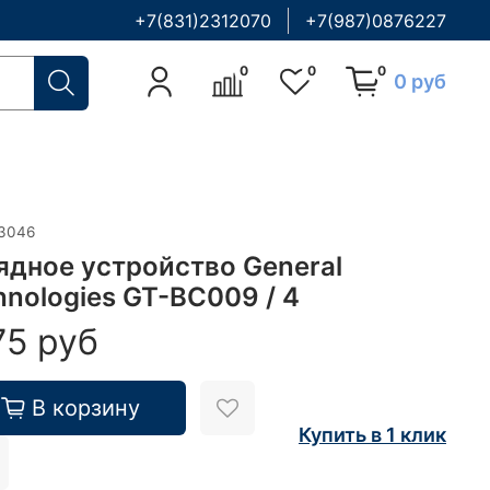
+7(831)2312070
+7(987)0876227
0
0
0
0 руб
3046
ядное устройство General
hnologies GT-BC009 / 4
75 руб
В корзину
Купить в 1 клик