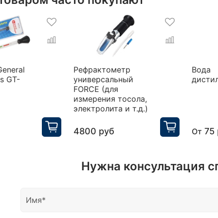
eneral
Рефрактометр
Вода
s GT-
универсальный
дисти
FORCE (для
измерения тосола,
электролита и т.д.)
4800 руб
75
От
Нужна консультация с