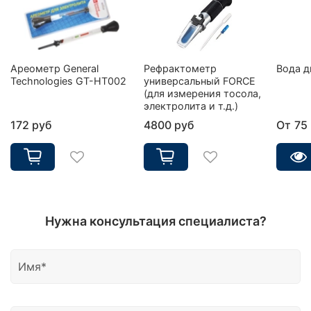
Ареометр General
Рефрактометр
Вода д
Technologies GT-HT002
универсальный FORCE
(для измерения тосола,
электролита и т.д.)
172 руб
4800 руб
От
75
Нужна консультация специалиста?