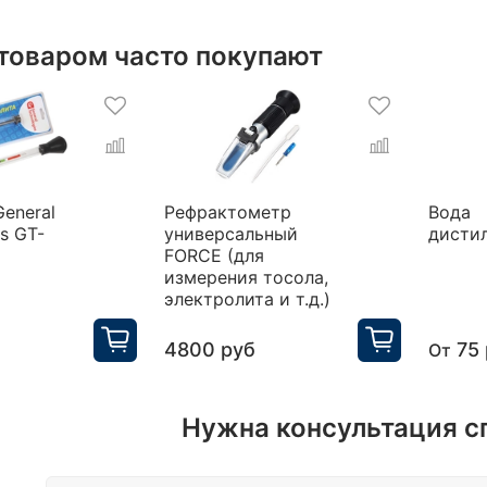
 товаром часто покупают
eneral
Рефрактометр
Вода
s GT-
универсальный
дисти
FORCE (для
измерения тосола,
электролита и т.д.)
4800 руб
75
От
Нужна консультация с