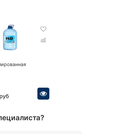
лированная
 руб
пециалиста?