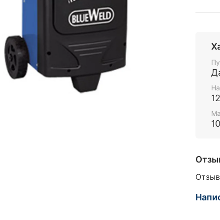
Х
Пу
Д
На
12
Ма
1
Отзы
Отзыв
Напи