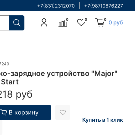
+7(831)2312070
+7(987)0876227
0
0
0
0 руб
7249
ко-зарядное устройство "Major"
Start
218 руб
В корзину
Купить в 1 клик