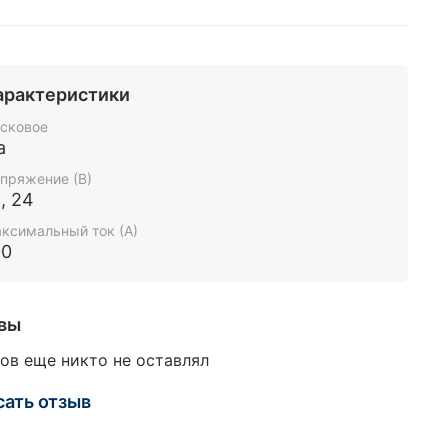
арактеристики
сковое
а
пряжение (В)
, 24
ксимальный ток (А)
00
вы
ов еще никто не оставлял
сать отзыв