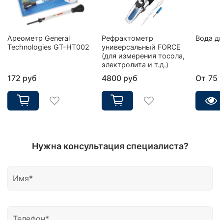
Ареометр General
Рефрактометр
Вода д
Technologies GT-HT002
универсальный FORCE
(для измерения тосола,
электролита и т.д.)
172 руб
4800 руб
От
75
Нужна консультация специалиста?