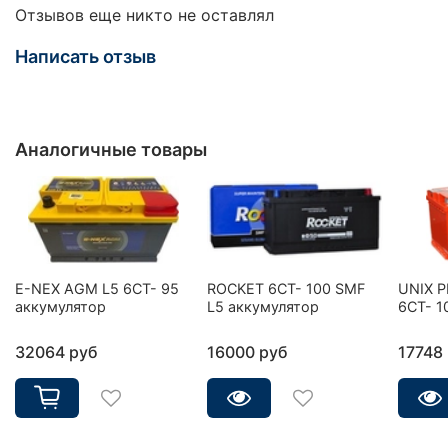
Отзывов еще никто не оставлял
Написать отзыв
Аналогичные товары
E-NEX AGM L5 6CT- 95
ROCKET 6CT- 100 SMF
UNIX 
аккумулятор
L5 аккумулятор
6СТ- 1
32064 руб
16000 руб
17748