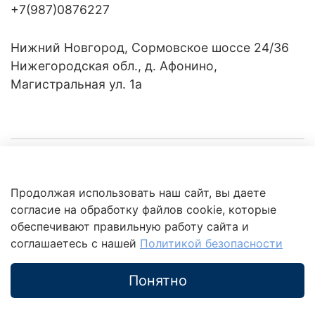
+7(987)0876227
Нижний Новгород, Сормовское шоссе 24/36
Нижегородская обл., д. Афонино,
Магистральная ул. 1а
Компания
Продолжая использовать наш сайт, вы даете
Клиентам
Политика
согласие на обработку файлов cookie, которые
обработки
данных
обеспечивают правильную работу сайта и
Это интересно
соглашаетесь с нашей
Политикой безопасности
Понятно
Каталог
Поиск
Корзина
Избранное
Профиль