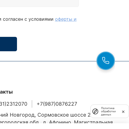
и согласен с условиями
оферты и
такты
31)2312070
+7(987)0876227
Политика
обработки
ий Новгород, Сормовское шоссе 24/36
данных
городская обл., д. Афонино, Магистральная