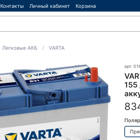
Контакты
Личный кабинет
Корзина
Легковые АКБ
VARTA
арт.
01
VAR
155 
акк
83
Поляр
Пря