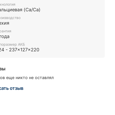
хнология
альциевая (Ca/Ca)
оизводство
ехия
рантия
 года
поразмер АКБ
24 - 237x127x220
вы
ов еще никто не оставлял
сать отзыв