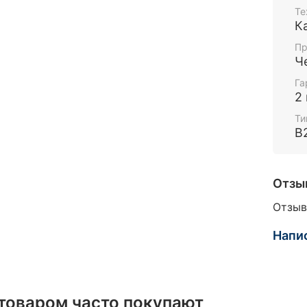
Те
К
Пр
Ч
Га
2
Ти
B
Отзы
Отзыв
Напи
 товаром часто покупают