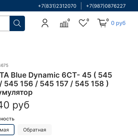
+7(831)2312070
+7(987)0876227
0
0
0
0 руб
4675
TA Blue Dynamic 6CT- 45 ( 545
/ 545 156 / 545 157 / 545 158 )
умулятор
40 руб
ность
мая
Обратная