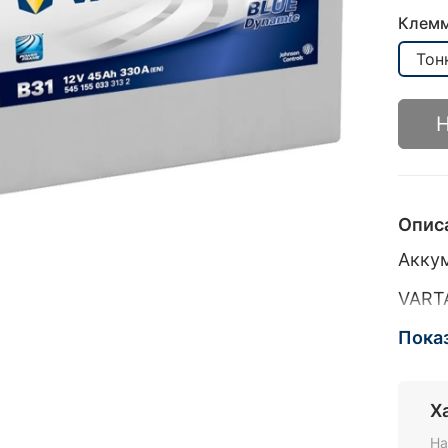
Клем
Тон
Н
Опис
Акку
VARTA
клем
Пока
VARTA
клем
Х
VARTA
На
клем