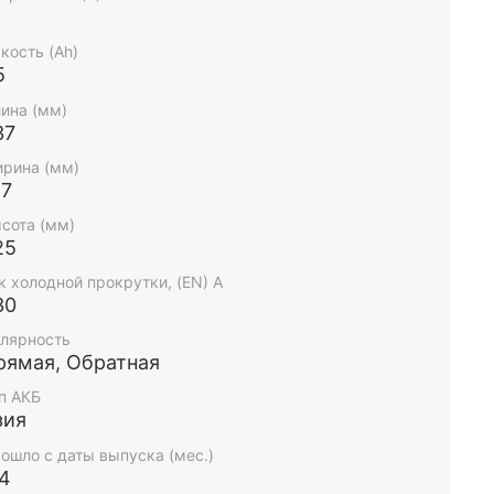
2
 Blue Dynamic 545 156 - обратная
кость (Ah)
дартные клеммы
5
ина (мм)
37
рина (мм)
27
сота (мм)
25
к холодной прокрутки, (EN) А
30
лярность
рямая, Обратная
п АКБ
зия
ошло с даты выпуска (мес.)
-4