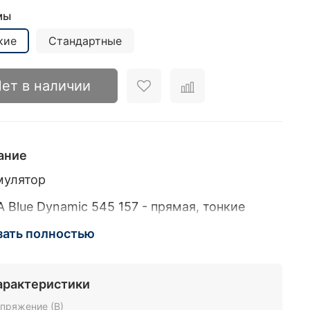
мы
кие
Стандартные
ет в наличии
ание
мулятор
 Blue Dynamic 545 157 - прямая, тонкие
мы
зать полностью
 Blue Dynamic 545 158 - прямая, стандартные
мы
арактеристики
 Blue Dynamic 545 155 - обратная тонкие
пряжение (В)
мы