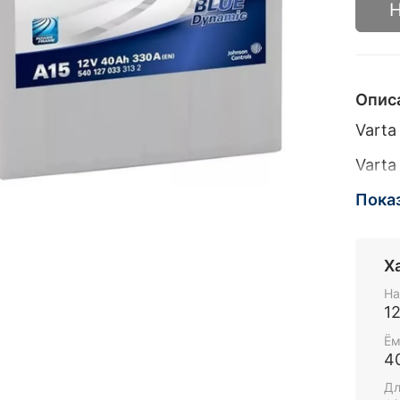
Н
Опис
Varta
Varta
Тонк
Пока
Х
На
1
Ём
4
Дл