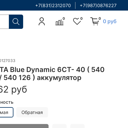
+7(831)2312070
+7(987)0876227
0
0
0
0 руб
0127033
TA Blue Dynamic 6CT- 40 ( 540
/ 540 126 ) аккумулятор
62 руб
ность
мая
Обратная