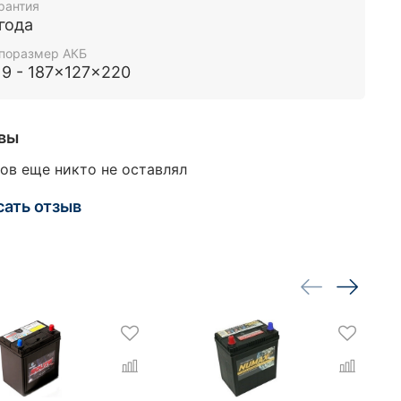
рантия
 года
поразмер АКБ
19 - 187x127x220
вы
ов еще никто не оставлял
сать отзыв