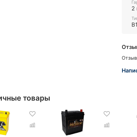
Га
2
Ти
B
Отзы
Отзыв
Напи
ичные товары