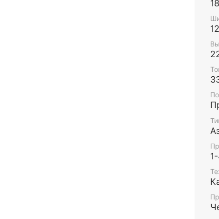
1
Ши
1
Вы
2
То
3
По
П
Ти
А
Пр
1
Те
К
Пр
Ч