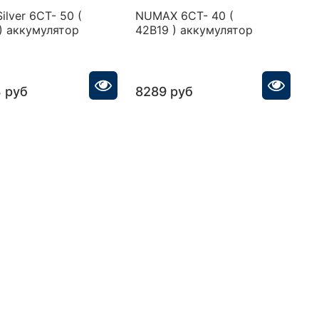
Silver 6CT- 50 (
NUMAX 6CT- 40 (
T
) аккумулятор
42B19 ) аккумулятор
4
а
 руб
8289 руб
О