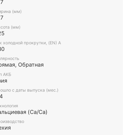
87
рина (мм)
27
сота (мм)
25
к холодной прокрутки, (EN) А
30
лярность
рямая, Обратная
п АКБ
зия
ошло с даты выпуска (мес.)
-4
хнология
альциевая (Ca/Ca)
оизводство
ехия