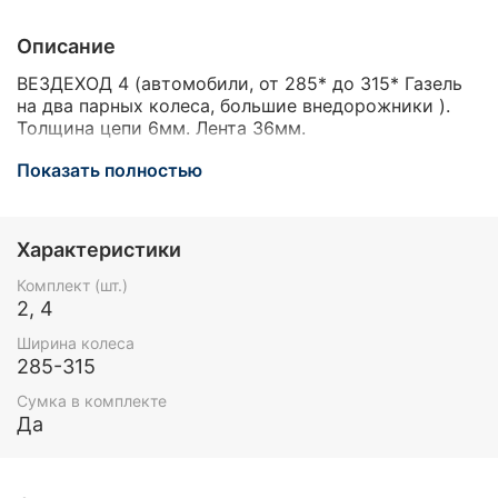
Описание
ВЕЗДЕХОД 4 (автомобили, от 285* до 315* Газель
на два парных колеса, большие внедорожники ).
Толщина цепи 6мм. Лента 36мм.
Комплект 2 браслета: упаковка мешок, в комплекте
Показать полностью
перчатки.
Комплект 4 браслета: упаковка сумка, в комплекте
Характеристики
перчатки, нарукавники, коврик под коленки,
крючок для снятия браслета.
Комплект (шт.)
2, 4
Ширина колеса
285-315
Сумка в комплекте
Да