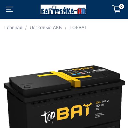
0
Главная
Легковые АКБ
TOPBAT