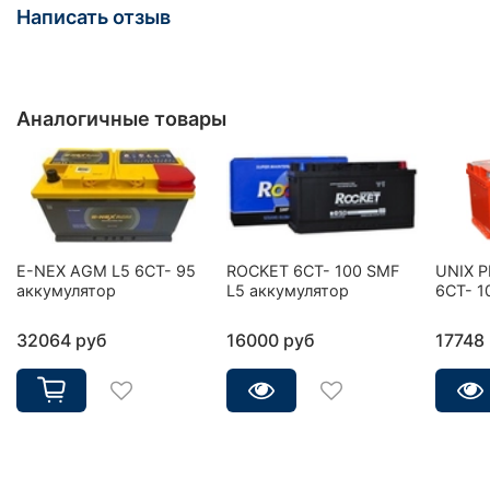
Написать отзыв
Аналогичные товары
E-NEX AGM L5 6CT- 95
ROCKET 6CT- 100 SMF
UNIX 
аккумулятор
L5 аккумулятор
6СТ- 1
32064 руб
16000 руб
17748