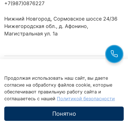
+7(987)0876227
Нижний Новгород, Сормовское шоссе 24/36
Нижегородская обл., д. Афонино,
Магистральная ул. 1а
Компания
Продолжая использовать наш сайт, вы даете
Клиентам
Политика
согласие на обработку файлов cookie, которые
обработки
данных
обеспечивают правильную работу сайта и
Это интересно
соглашаетесь с нашей
Политикой безопасности
Понятно
Каталог
Поиск
Корзина
Избранное
Профиль