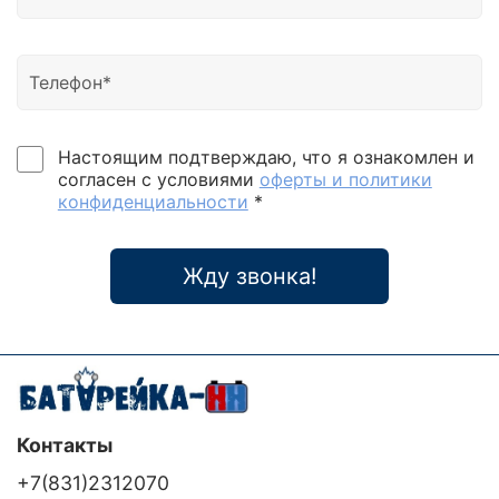
номинального значения без перехода в батарейный
режим работы. Автоматическое включение и
выключение. «Очеловеченная» звуковая
сигнализация. Полная защита от перегрузки и
короткого замыкания на выходе блока. Высокая
скорость переключения в автономный режим
работы и обратно в сетевой. Блокировка
Настоящим подтверждаю, что я ознакомлен и
автоматического отключения нагрузки в
согласен с условиями
оферты и политики
инверторном режиме (дополнительно).
конфиденциальности
*
«Интеллектуальные» коммуникационные порты
(RS232 / USB / SNMP).
Жду звонка!
Контакты
+7(831)2312070