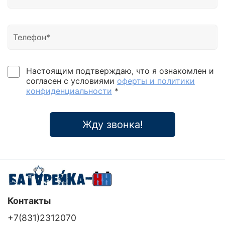
номинального значения без перехода в батарейный
режим работы. Автоматическое включение и
выключение. «Очеловеченная» звуковая
сигнализация. Полная защита от перегрузки и
короткого замыкания на выходе блока. Высокая
скорость переключения в автономный режим
работы и обратно в сетевой. Блокировка
Настоящим подтверждаю, что я ознакомлен и
автоматического отключения нагрузки в
согласен с условиями
оферты и политики
инверторном режиме (дополнительно).
конфиденциальности
*
«Интеллектуальные» коммуникационные порты
(RS232 / USB / SNMP).
Жду звонка!
Контакты
+7(831)2312070