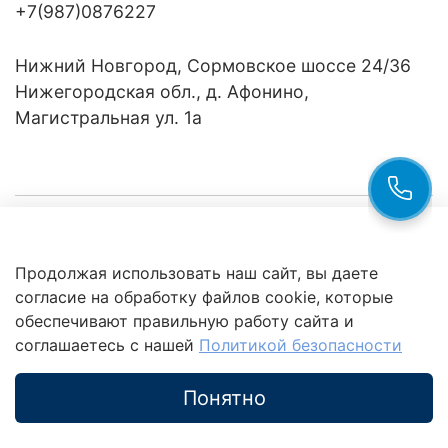
+7(987)0876227
Нижний Новгород, Сормовское шоссе 24/36
Нижегородская обл., д. Афонино,
Магистральная ул. 1а
Компания
Продолжая использовать наш сайт, вы даете
Клиентам
Политика
согласие на обработку файлов cookie, которые
обработки
данных
обеспечивают правильную работу сайта и
Это интересно
соглашаетесь с нашей
Политикой безопасности
Понятно
Каталог
Поиск
Корзина
Избранное
Профиль