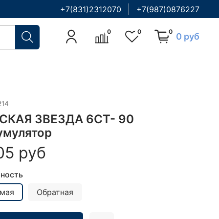
+7(831)2312070
+7(987)0876227
0
0
0
0 руб
214
СКАЯ ЗВЕЗДА 6СТ- 90
умулятор
05 руб
ность
мая
Обратная