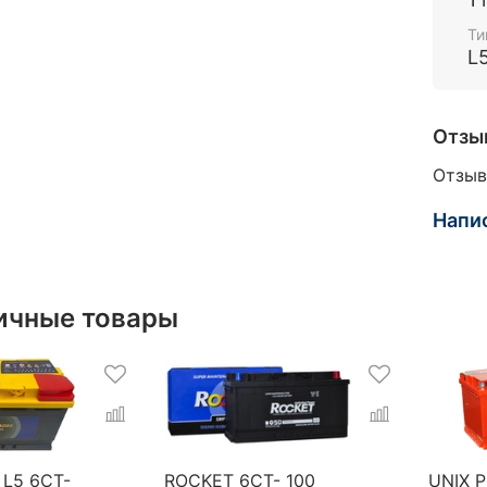
Ти
L
Отзы
Отзыв
Напи
ичные товары
 L5 6CT-
ROCKET 6CT- 100
UNIX 