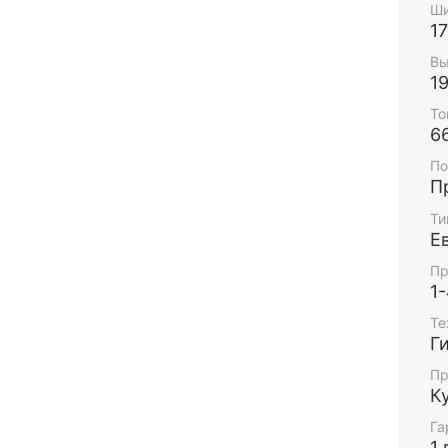
Ши
1
Вы
1
То
6
По
П
Ти
Е
Пр
1
Те
Г
Пр
К
Га
1 