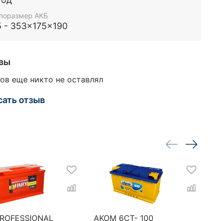
поразмер АКБ
5 - 353x175x190
вы
ов еще никто не оставлял
сать отзыв
PROFESSIONAL
AKOM 6CT- 100
B