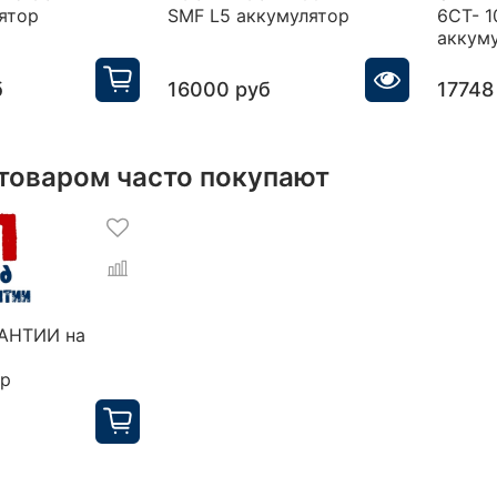
ятор
SMF L5 аккумулятор
6СТ- 1
аккум
б
16000 руб
17748
 товаром часто покупают
РАНТИИ на
ор