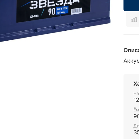
Опис
Аккум
Х
На
1
Ём
9
Дл
3