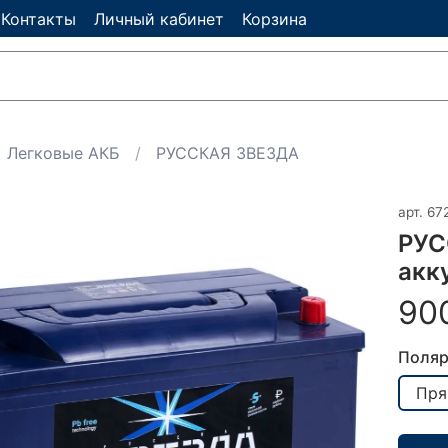
Контакты
Личный кабинет
Корзина
Легковые АКБ
РУССКАЯ ЗВЕЗДА
арт.
67
РУС
акк
90
Поляр
Пря