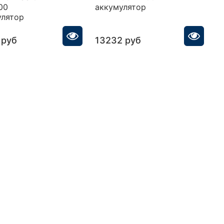
00
аккумулятор
а
улятор
 руб
13232 руб
1