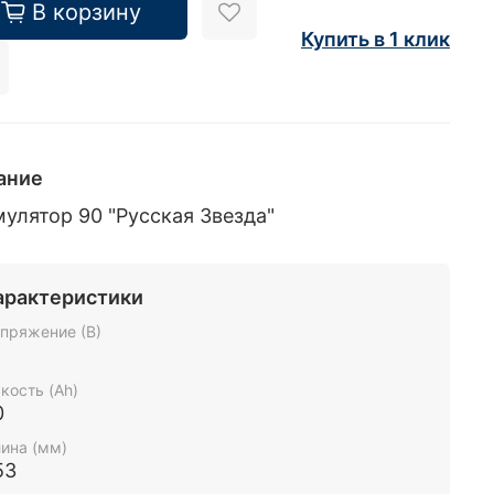
В корзину
Купить в 1 клик
ание
улятор 90 "Русская Звезда"
арактеристики
пряжение (В)
2
кость (Ah)
0
ина (мм)
53