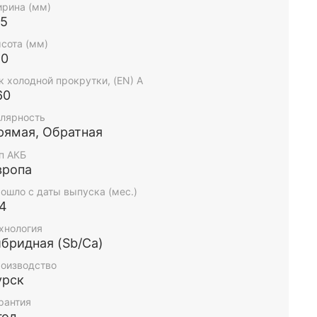
рина (мм)
75
сота (мм)
90
к холодной прокрутки, (EN) А
60
лярность
рямая, Обратная
п АКБ
вропа
ошло с даты выпуска (мес.)
-4
хнология
ибридная (Sb/Ca)
оизводство
урск
рантия
год