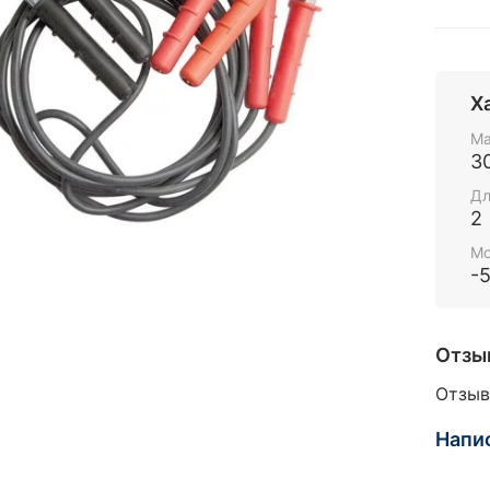
Х
Ма
3
Дл
2
Мо
-
Отзы
Отзыв
Напи