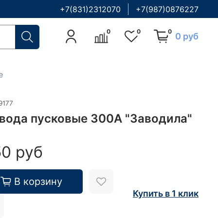
+7(831)2312070
+7(987)0876227
0
0
0
0 руб
е
9177
вода пусковые 300А "Заводила"
50 руб
В корзину
Купить в 1 клик