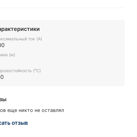
арактеристики
ксимальный ток (А)
00
ина (м)
розостойкость (°C)
50
вы
ов еще никто не оставлял
сать отзыв