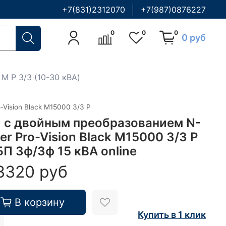
+7(831)2312070
+7(987)0876227
0
0
0
0 руб
k M P 3/3 (10-30 кВА)
-Vision Black M15000 3/3 P
 с двойным преобразованием N-
er Pro-Vision Black M15000 3/3 P
БП 3ф/3ф 15 кВА online
3320 руб
В корзину
Купить в 1 клик