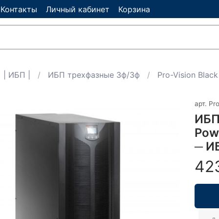
Контакты
Личный кабинет
Корзина
| ИБП |
ИБП трехфазные 3ф/3ф
Pro-Vision Blac
арт.
Pro
ИБП
Pow
─ И
42