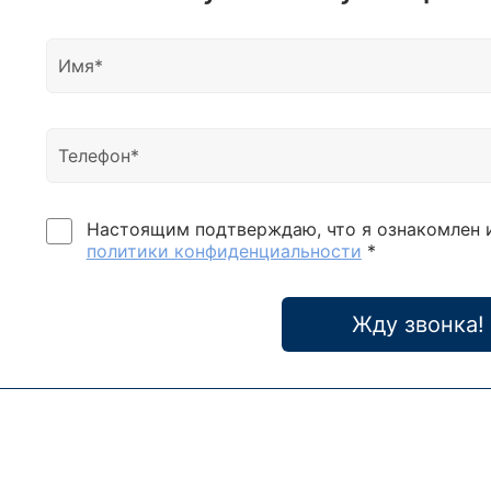
компь
техни
поме
также
треб
элек
привл
M1500
модел
Настоящим подтверждаю, что я ознакомлен 
3:3; 
политики конфиденциальности
*
MBS 1
анало
Lanch
Жду звонка!
3/3 1
MST-
ИБП с
прео
микр
Интел