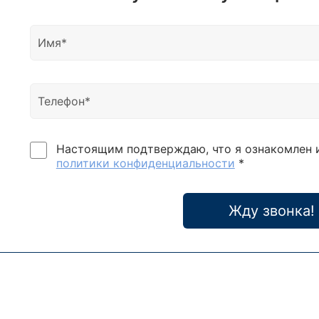
также
качес
Стан
аккум
Вт; 3
време
900 В
Модел
ВА / 
Настоящим подтверждаю, что я ознакомлен 
Pro-V
политики конфиденциальности
*
M1000
серии
низко
Жду звонка!
прео
микр
Интел
виды 
собы
коэф