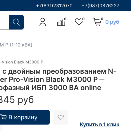
+7(831)2312070
+7(987)0876227
0
0
0
0 руб
 M P (1-10 кВА)
o-Vision Black M3000 P
 с двойным преобразованием N-
er Pro-Vision Black M3000 P ─
офазный ИБП 3000 ВА online
845 руб
В корзину
Купить в 1 клик