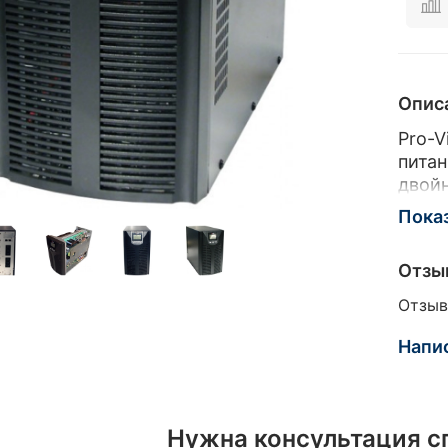
Опис
Pro-V
питан
двой
моди
Пока
серии
беспе
Отзы
рабоч
обору
Отзыв
аппа
устр
Напи
систе
газов
виде
Нужна консультация с
сигна