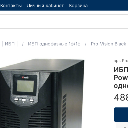
Контакты
Личный кабинет
Корзина
| ИБП |
ИБП однофазные 1ф/1ф
Pro-Vision Black
арт.
Pr
ИБП
Pow
одн
48