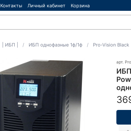
Контакты
Личный кабинет
Корзина
| ИБП |
ИБП однофазные 1ф/1ф
Pro-Vision Black
арт.
Pro
ИБП
Pow
одн
36