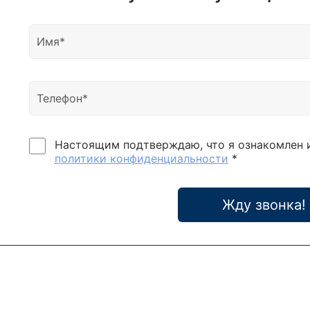
также
качес
Стан
аккум
Вт; 3
време
900 В
Модел
ВА / 
Настоящим подтверждаю, что я ознакомлен 
Pro-V
политики конфиденциальности
*
M1000
серии
низко
Жду звонка!
прео
микр
Интел
виды 
собы
коэф