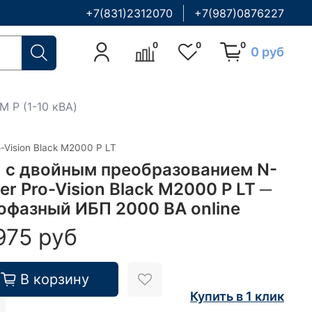
+7(831)2312070
+7(987)0876227
0
0
0
0 руб
 M P (1-10 кВА)
-Vision Black M2000 P LT
 с двойным преобразованием N-
er Pro-Vision Black M2000 P LT ─
офазный ИБП 2000 ВА online
975 руб
В корзину
Купить в 1 клик