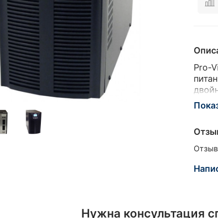
Опис
Pro-V
питан
двой
моди
Пока
серии
беспе
Отзы
рабоч
обору
Отзыв
аппа
устр
Напи
систе
газов
виде
Нужна консультация с
сигна