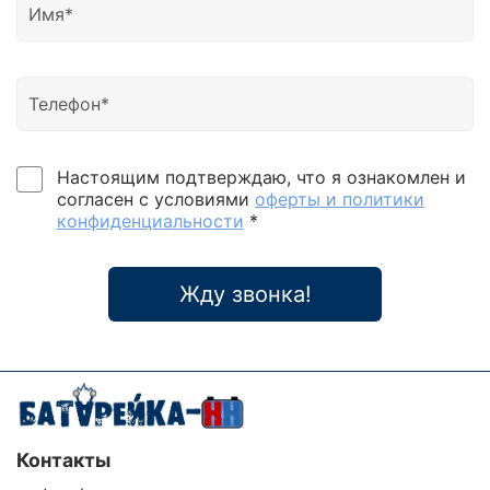
технологией цифрового управления (DSP), которая
увеличивает производительность блока, улучшает
характеристики, повышает надежность, позволяет
достичь более высокой точности параметров при
минимальных габаритах. ИБП новой серии
являются высокопроизводительными малощными
On-Lineустройствами, способными удовлетворить
любые потребности пользователей, обеспечить
Настоящим подтверждаю, что я ознакомлен и
надежной защитой офисные файловые серверы,
согласен с условиями
оферты и политики
локальные вычислительные сети, рабочие станции,
конфиденциальности
*
промышленные вычислительные машины,
маломощное медицинское оборудование, а также
другие высокоточные электронные приборы. Pro-
Жду звонка!
Vision Black M(новый корпус) Pro-Vision Black
M1000-M6000 LT(прежний корпус) Pro-Vision Black
M6000 Pro-Vision Black M10000 LT (10 кВА) Pro-
Vision Black M10000 LT (10 кВА) ИБП серии Pro-
Vision Black M это идеальное
Контакты