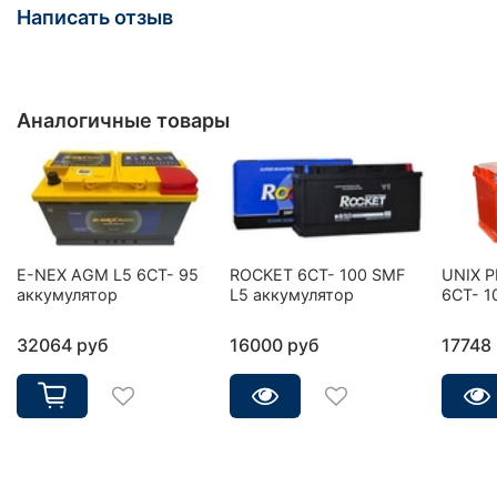
Написать отзыв
Аналогичные товары
E-NEX AGM L5 6CT- 95
ROCKET 6CT- 100 SMF
UNIX 
аккумулятор
L5 аккумулятор
6СТ- 1
32064 руб
16000 руб
17748