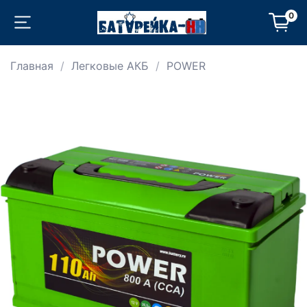
0
Главная
Легковые АКБ
POWER