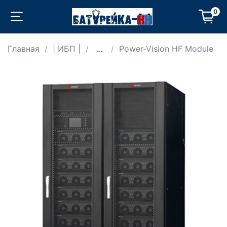
0
Главная
| ИБП |
...
Power-Vision HF Module