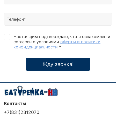
экран• Привлекательная цена Модельный ряд: 50 –
3200 кВА с шагом 50 кВА (силовые модули 50 кВА
/ 45 кВт)серии Power-Vision HF Module 50
предназначены для централизованной защиты
дата-центров, вычислительных залов, серверных
комнат и офисов. Power-Vision HF Module 504 x 50
кВА = 200 кВАh=2000 мм Power-Vision HF Module
Настоящим подтверждаю, что я ознакомлен и
504 x 50 кВА = 200 кВА(вид сзади) Силовой
согласен с условиями
оферты и политики
модуль 50 кВА (45 кВт) Силовой модуль (вид
конфиденциальности
*
сзади) Коммуникационный модуль Модуль Bypass
(200-300 кВА) Модуль Bypass 200-300 кВА (вид
сзади) Power-Vision HF Module 5010 x 50 кВА = 500
Жду звонка!
кВАh=2000 мм Модуль Bypass (400-500 кВА)
Модуль Bypass 400-500 кВА(вид сзади)
Контакты
+7(831)2312070