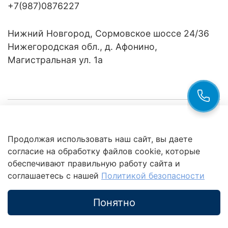
+7(987)0876227
Нижний Новгород, Сормовское шоссе 24/36
Нижегородская обл., д. Афонино,
Магистральная ул. 1а
Компания
Продолжая использовать наш сайт, вы даете
Клиентам
Политика
согласие на обработку файлов cookie, которые
обработки
данных
обеспечивают правильную работу сайта и
Это интересно
соглашаетесь с нашей
Политикой безопасности
Понятно
Каталог
Поиск
Корзина
Избранное
Профиль