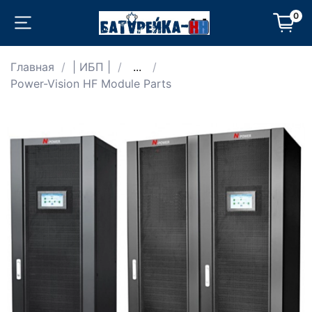
0
Главная
| ИБП |
...
Power-Vision HF Module Parts