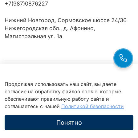
+7(987)0876227
Нижний Новгород, Сормовское шоссе 24/36
Нижегородская обл., д. Афонино,
Магистральная ул. 1а
Компания
Продолжая использовать наш сайт, вы даете
Клиентам
Политика
согласие на обработку файлов cookie, которые
обработки
данных
обеспечивают правильную работу сайта и
Это интересно
соглашаетесь с нашей
Политикой безопасности
Понятно
Каталог
Поиск
Корзина
Избранное
Профиль