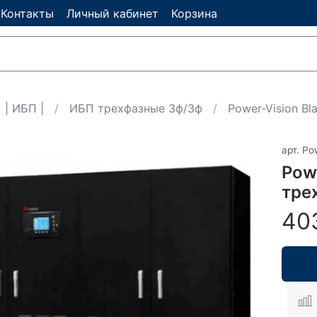
Контакты
Личный кабинет
Корзина
| ИБП |
ИБП трехфазные 3ф/3ф
Power-Vision Bl
арт.
Po
Pow
тре
40