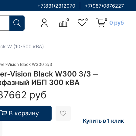
+7(831)2312070
+7(987)0876227
0
0
0
0 руб
ack W (10-500 кВА)
wer-Vision Black W300 3/3
er-Vision Black W300 3/3 ─
хфазный ИБП 300 кВА
37662 руб
В корзину
Купить в 1 клик