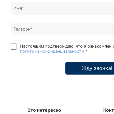
нагру
Отли
низко
прео
микр
инвер
20%-
самод
Настоящим подтверждаю, что я ознакомлен 
запис
политики конфиденциальности
*
надеж
обсл
транс
Жду звонка!
выхо
коэф
дисп
Нараб
Функц
компл
конт
Это интересно
Кон
Парал