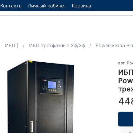
Контакты
Личный кабинет
Корзина
| ИБП |
ИБП трехфазные 3ф/3ф
Power-Vision Bl
арт.
Pow
ИБП
Pow
тре
44