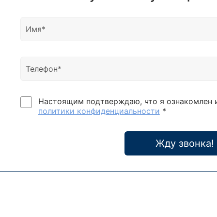
учре
нагру
Отли
низко
прео
микр
инвер
20%-
самод
Настоящим подтверждаю, что я ознакомлен 
запис
политики конфиденциальности
*
надеж
обсл
транс
Жду звонка!
выхо
коэф
дисп
Нараб
Функц
компл