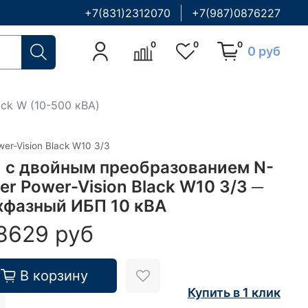
+7(831)2312070
+7(987)0876227
0
0
0
0 руб
ack W (10-500 кВА)
er-Vision Black W10 3/3
 с двойным преобразованием N-
er Power-Vision Black W10 3/3 ─
хфазный ИБП 10 кВА
8629 руб
В корзину
Купить в 1 клик