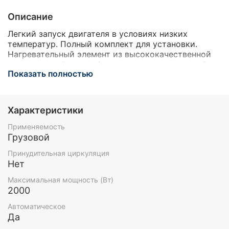
Описание
Легкий запуск двигателя в условиях низких
температур. Полный комплект для установки.
Нагревательный элемент из высококачественной
нержавеющей стали. Автоматика американской
Показать полностью
фирмы Sensata. Температура отключения 75 — 80
градусов.
Характеристики
Применяемость
Грузовой
Принудительная циркуляция
Нет
Максимальная мощность (Вт)
2000
Автоматическое
Да