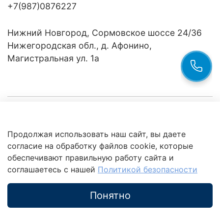
+7(987)0876227
Нижний Новгород, Сормовское шоссе 24/36
Нижегородская обл., д. Афонино,
Магистральная ул. 1а
Компания
Продолжая использовать наш сайт, вы даете
Клиентам
Политика
согласие на обработку файлов cookie, которые
обработки
данных
обеспечивают правильную работу сайта и
Это интересно
соглашаетесь с нашей
Политикой безопасности
Понятно
Каталог
Поиск
Корзина
Избранное
Профиль