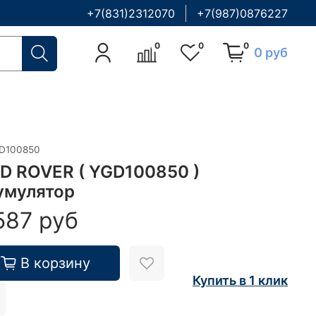
+7(831)2312070
+7(987)0876227
0
0
0
0 руб
D100850
D ROVER ( YGD100850 )
умулятор
587 руб
В корзину
Купить в 1 клик