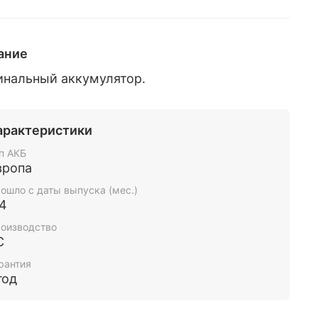
ание
инальный аккумулятор.
арактеристики
п АКБ
вропа
ошло с даты выпуска (мес.)
-4
оизводство
С
рантия
год