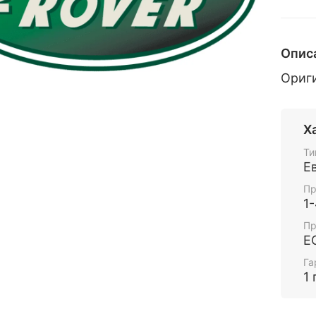
Опис
Ориг
Х
Ти
Е
Пр
1
Пр
Е
Га
1 