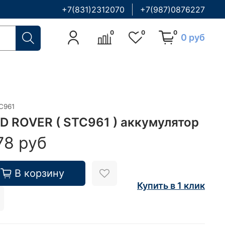
+7(831)2312070
+7(987)0876227
0
0
0
0 руб
C961
D ROVER ( STC961 ) аккумулятор
78 руб
В корзину
Купить в 1 клик