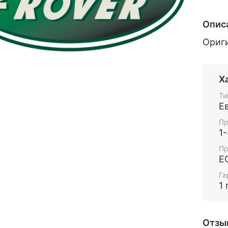
Опис
Ориг
Х
Ти
Е
Пр
1
Пр
Е
Га
1 
Отзы