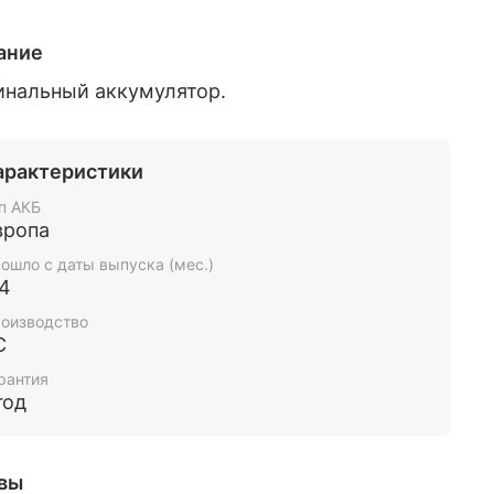
ание
инальный аккумулятор.
арактеристики
п АКБ
вропа
ошло с даты выпуска (мес.)
-4
оизводство
С
рантия
год
вы