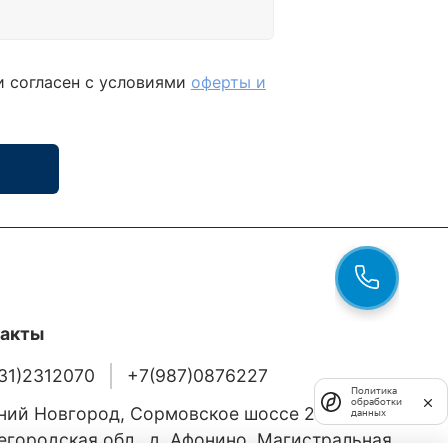
и согласен с условиями
оферты и
такты
31)2312070
+7(987)0876227
Политика
обработки
ий Новгород, Сормовское шоссе 24/36
данных
городская обл., д. Афонино, Магистральная