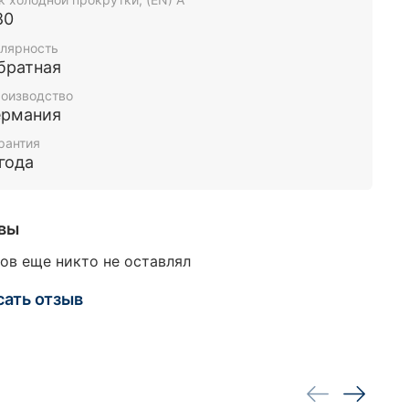
80
лярность
братная
оизводство
ермания
рантия
 года
вы
ов еще никто не оставлял
сать отзыв