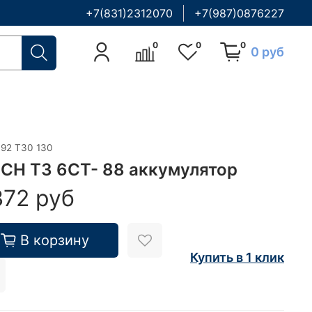
+7(831)2312070
+7(987)0876227
0
0
0
0 руб
092 T30 130
CH T3 6CT- 88 аккумулятор
372 руб
В корзину
Купить в 1 клик