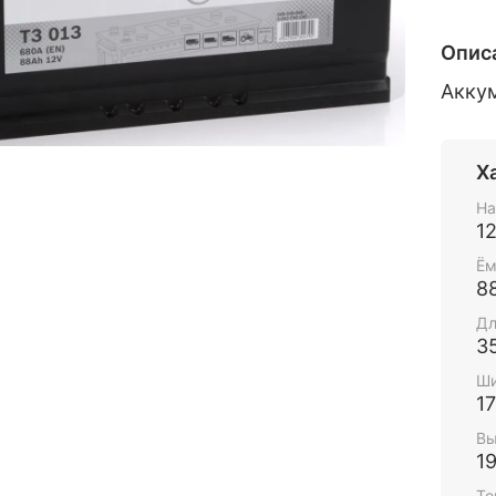
Опис
Акку
Х
На
1
Ём
8
Дл
3
Ши
1
Вы
1
То