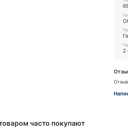
6
По
О
Пр
Г
Га
2
Отзы
Отзыв
Напи
 товаром часто покупают