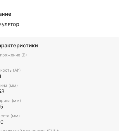
ание
мулятор
арактеристики
пряжение (В)
2
кость (Ah)
8
ина (мм)
53
рина (мм)
75
сота (мм)
90
к холодной прокрутки, (EN) А