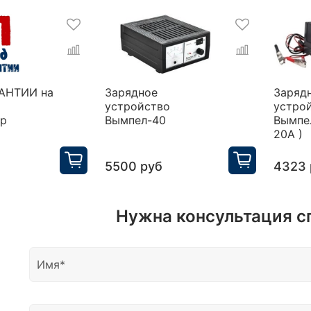
РАНТИИ на
Зарядное
Заряд
устройство
устро
ор
Вымпел-40
Вымпел
20А )
5500 руб
4323 
Нужна консультация с