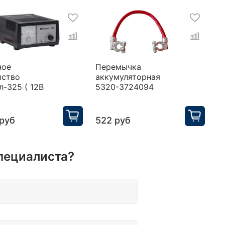
ное
Перемычка
Э
йство
аккумуляторная
к
-325 ( 12В
5320-3724094
(
( 
руб
522 руб
1
пециалиста?