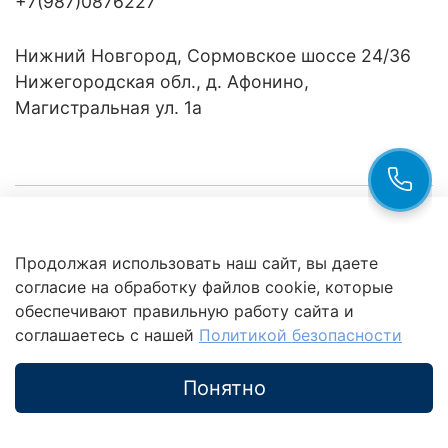
+7(987)0876227
Нижний Новгород, Сормовское шоссе 24/36
Нижегородская обл., д. Афонино,
Магистральная ул. 1а
Компания
Продолжая использовать наш сайт, вы даете
Клиентам
Политика
согласие на обработку файлов cookie, которые
обработки
данных
обеспечивают правильную работу сайта и
Это интересно
соглашаетесь с нашей
Политикой безопасности
Понятно
Каталог
Поиск
Корзина
Избранное
Профиль