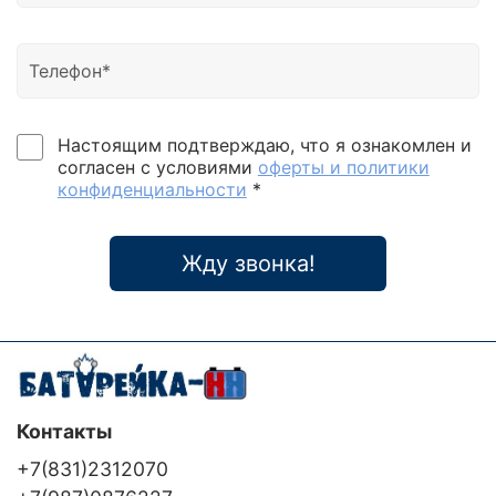
диапазон входного напряжения без перехода в
батарейный режим, автоматическая адаптация к
частоте входной сети 50 Гц / 60 Гц. Поддержка
двух возможных режимов преобразования
частоты: 50 Гц вход / 60 Гц выход, а также 60 Гц
вход / 50 Гц выход. Входной коэффициент
мощности 0.99, входной коэффициент нелинейных
Настоящим подтверждаю, что я ознакомлен и
искажений по току (КНИ - THDi) ≤ 3%, выходной
согласен с условиями
оферты и политики
КНИ по напряжению ≤3%. Выходной коэффициент
конфиденциальности
*
мощности: 0.9. Высокий КПД системы: нагрузка
10%, КПД ≥90%; нагрузка 50%, КПД≥93%. Зарядное
устройство с цифровым управлением:
Жду звонка!
возможность гибкого изменения параметров
зарядного устройства и батарейных комплектов,
отслеживание состояния батарей (обрыв
подключения) в режиме on line. Возможность
использования как совместных, так и раздельных
батарейных комплектов при параллельном
включении ИБП.
Контакты
+7(831)2312070