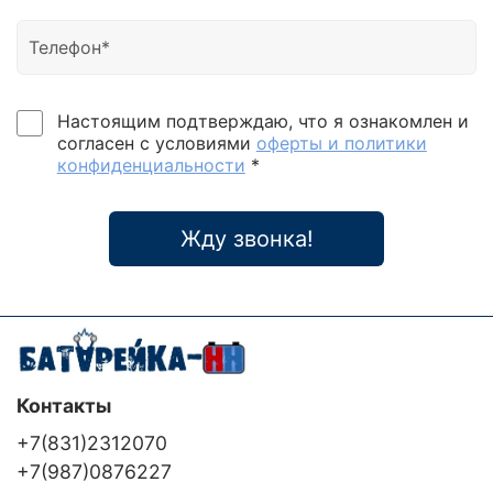
батарейный режим, автоматическая адаптация к
частоте входной сети 50 Гц / 60 Гц. Поддержка
двух возможных режимов преобразования
частоты: 50 Гц вход / 60 Гц выход, а также 60 Гц
вход / 50 Гц выход. Входной коэффициент
мощности 0.99, входной коэффициент нелинейных
Настоящим подтверждаю, что я ознакомлен и
искажений по току (КНИ - THDi) ≤ 3%, выходной
согласен с условиями
оферты и политики
КНИ по напряжению ≤3%. Выходной коэффициент
конфиденциальности
*
мощности: 0.9. Высокий КПД системы: нагрузка
10%, КПД ≥90%; нагрузка 50%, КПД≥93%. Зарядное
устройство с цифровым управлением:
Жду звонка!
возможность гибкого изменения параметров
зарядного устройства и батарейных комплектов,
отслеживание состояния батарей (обрыв
подключения) в режиме on line. Возможность
использования как совместных, так и раздельных
батарейных комплектов при параллельном
включении
Контакты
+7(831)2312070
+7(987)0876227