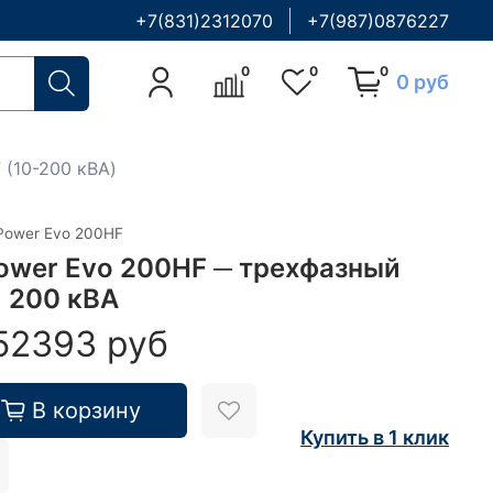
+7(831)2312070
+7(987)0876227
0
0
0
0 руб
 (10-200 кВА)
Power Evo 200HF
ower Evo 200HF ─ трехфазный
 200 кВА
52393 руб
В корзину
Купить в 1 клик