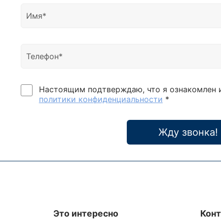
легко
Разде
повы
резер
вход
диапа
батар
часто
Настоящим подтверждаю, что я ознакомлен 
двух
политики конфиденциальности
*
часто
вход 
мощн
Жду звонка!
искаж
КНИ 
мощно
10%, 
Заря
возм
заряд
Это интересно
Кон
отсле