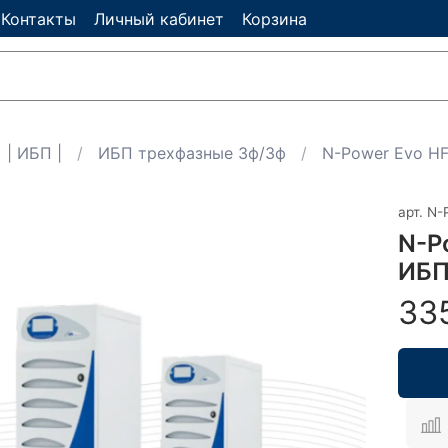
Контакты
Личный кабинет
Корзина
| ИБП |
ИБП трехфазные 3ф/3ф
N-Power Evo HF
арт.
N-
N-P
ИБП
33