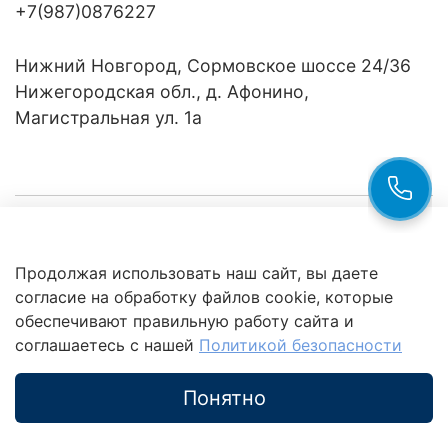
+7(987)0876227
Нижний Новгород, Сормовское шоссе 24/36
Нижегородская обл., д. Афонино,
Магистральная ул. 1а
Компания
Продолжая использовать наш сайт, вы даете
Клиентам
Политика
согласие на обработку файлов cookie, которые
обработки
данных
обеспечивают правильную работу сайта и
Это интересно
соглашаетесь с нашей
Политикой безопасности
Понятно
Каталог
Поиск
Корзина
Избранное
Профиль