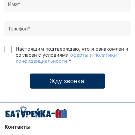
них используются самые современные
схемотехнические решения. Поэтому они обладают
превосходными техническими характеристиками,
высокой надежностью и приемлемой стоимостью.
Сферой применения ИБП Mega-Vision является
защита персональных компьютеров, рабочих
станций, файловых серверов, вычислительных
залов, серверных помещений,
Настоящим подтверждаю, что я ознакомлен и
телекоммуникационных устройств, офисной
согласен с условиями
оферты и политики
техники, музыкальных центров, домашних
конфиденциальности
*
кинотеатров, газовых котлов, насосов, бытовой
техники коттеджей, охранно-пожарных
cигнализаций, систем видеонаблюдения и
Жду звонка!
аварийного освещения, а также любой другой
ответственной нагрузки. Они обладают невероятно
широким диапазоном стабилизации входного
напряжения (115 300 В) без перехода на батареи,
что позволяет стабилизировать входное
напряжение без перехода в автономный
Контакты