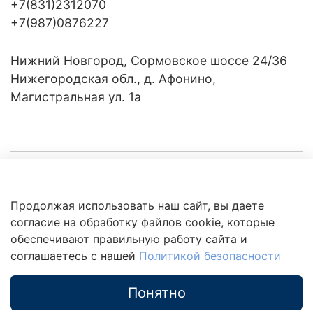
+7(831)2312070
+7(987)0876227
Нижний Новгород, Сормовское шоссе 24/36
Нижегородская обл., д. Афонино,
Магистральная ул. 1а
Компания
Продолжая использовать наш сайт, вы даете
Клиентам
Политика
согласие на обработку файлов cookie, которые
обработки
данных
обеспечивают правильную работу сайта и
Это интересно
соглашаетесь с нашей
Политикой безопасности
Понятно