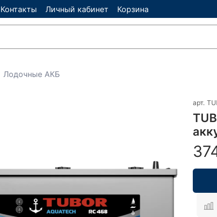
Контакты
Личный кабинет
Корзина
Лодочные АКБ
арт.
TU
TUB
акк
37