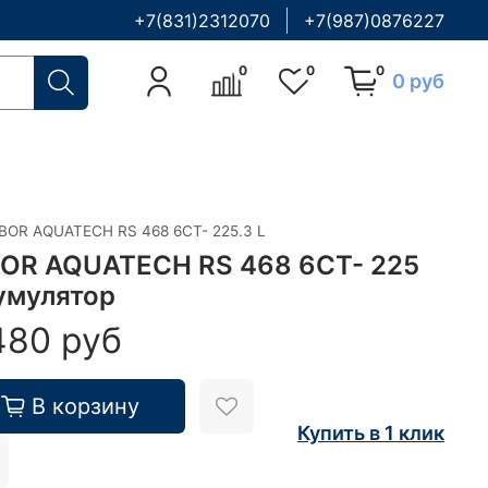
+7(831)2312070
+7(987)0876227
0
0
0
0 руб
BOR AQUATECH RS 468 6CT- 225.3 L
OR AQUATECH RS 468 6CT- 225
умулятор
480 руб
В корзину
Купить в 1 клик