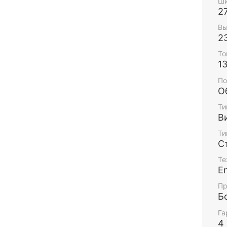
Ши
2
Вы
2
То
1
По
О
Ти
В
Ти
С
Те
E
Пр
Б
Га
4