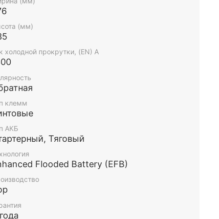
рина (мм)
76
сота (мм)
35
к холодной прокрутки, (EN) А
300
лярность
братная
п клемм
интовые
п АКБ
тартерный, Тяговый
хнология
nhanced Flooded Battery (EFB)
оизводство
ор
рантия
 года