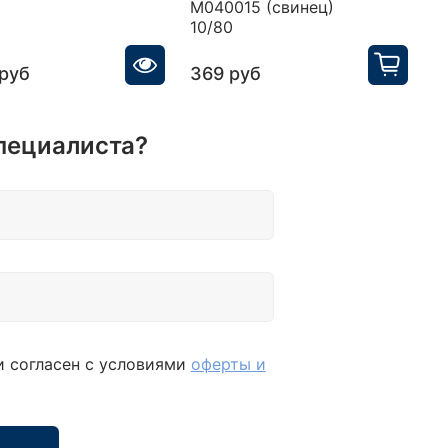
M040015 (свинец)
10/80
 руб
369 руб
1
пециалиста?
и согласен с условиями
оферты и