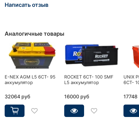
Написать отзыв
Аналогичные товары
E-NEX AGM L5 6CT- 95
ROCKET 6CT- 100 SMF
UNIX 
аккумулятор
L5 аккумулятор
6СТ- 1
32064 руб
16000 руб
17748