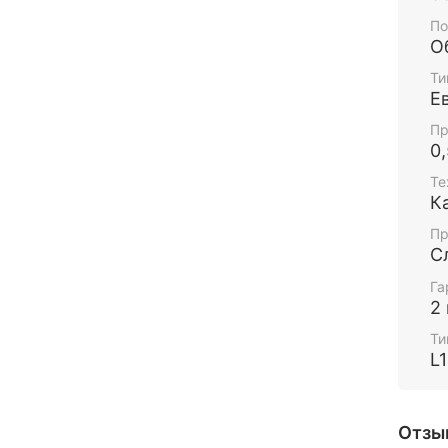
По
О
Ти
Е
Пр
0
Те
К
Пр
С
Га
2
Ти
L
Отзы