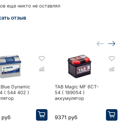
ов еще никто не оставлял
сать отзыв
Blue Dynamic
TAB Magic MF 6CT-
T
4 ( 544 402 )
54 ( 189054 )
6
улятор
аккумулятор
а
 руб
9371 руб
6