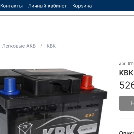
Контакты
Личный кабинет
Корзина
Легковые АКБ
KBK
арт.
61
KBK
52
Н
Опис