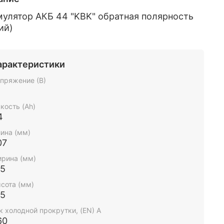
улятор АКБ 44 "KBK" обратная полярность
ий)
арактеристики
пряжение (В)
2
кость (Ah)
4
ина (мм)
07
рина (мм)
75
сота (мм)
75
к холодной прокрутки, (EN) А
60