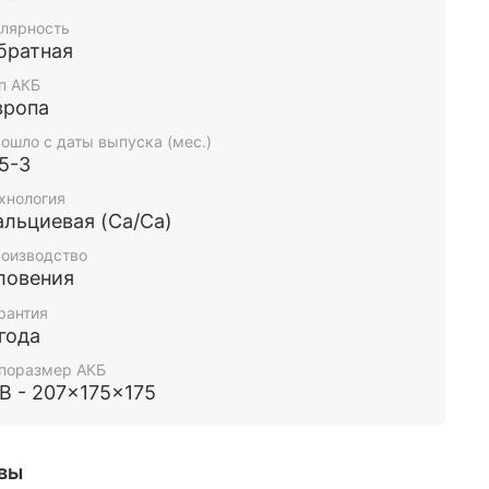
лярность
братная
п АКБ
вропа
ошло с даты выпуска (мес.)
,5-3
хнология
альциевая (Ca/Ca)
оизводство
ловения
рантия
 года
поразмер АКБ
1B - 207x175x175
вы