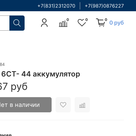
+7(831)2312070
+7(987)0876227
0
0
0
0 руб
184
 6CT- 44 аккумулятор
67 руб
ет в наличии
ание