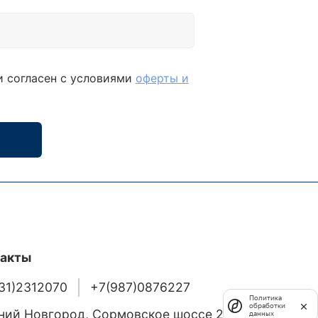
и согласен с условиями
оферты и
такты
31)2312070
+7(987)0876227
Политика
обработки
ий Новгород, Сормовское шоссе 24/36
данных