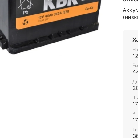
Аккум
(низк
Х
На
1
Ём
4
Дл
2
Ши
1
Вы
1
То
3