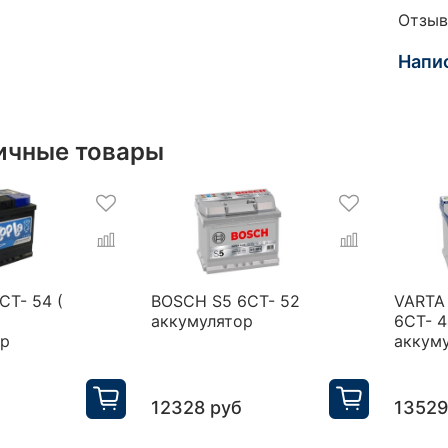
Отзыв
Напи
ичные товары
CT- 54 (
BOSCH S5 6CT- 52
VARTA 
аккумулятор
6CT- 4
ор
аккум
12328 руб
13529