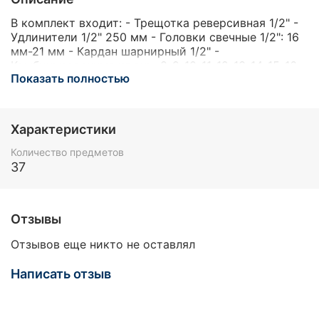
В комплект входит: - Трещотка реверсивная 1/2" -
Удлинители 1/2" 250 мм - Головки свечные 1/2": 16
мм-21 мм - Кардан шарнирный 1/2" -
Комбинированные ключи: 8-9-10-11-12-13-14-15-16-
Показать полностью
17-18-19 мм - Головки 6-граней 1/2" (L-38 мм): 8-9-
10-11-12-13-14-15-16-17-18-19-20-21-22-24-27-30-32
мм - Адаптер-переходник с отверстием 3/8"х1/2"
Характеристики
Количество предметов
37
Отзывы
Отзывов еще никто не оставлял
Написать отзыв