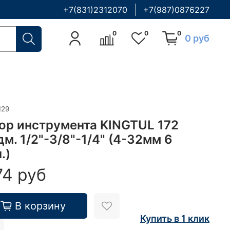
+7(831)2312070
+7(987)0876227
0
0
0
0 руб
129
ор инструмента KINGTUL 172
м. 1/2"-3/8"-1/4" (4-32мм 6
.)
74 руб
В корзину
Купить в 1 клик