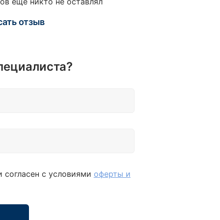
ов еще никто не оставлял
рстия); TORX Т7Н-Т8Н-Т9Н-Т10Н-Т15Н-Т20Н-
(с отверстием); SL (-) 4-5,5; PH (+) РН.1-РН.2-
сать отзыв
 PZ (+) РZ.1-РZ.2-РZ.4 - Биты 25 мм 1/4": HEX
 мм; TORX Т8-Т9-Т10-Т15-Т20-Т25-Т30 (без
рстия); TORX Т8Н-Т9Н-Т10Н-Т15Н-Т20Н-
Т30Н (с отверстием); SL (-) 4-5,5-7 - Биты
пециалиста?
 HEX 7-8-10-12-14 мм; Бита TORX Т40-Т45-
55-Т60-Т70 (без отверстия); TORX Т40Н-
-Т50Н-Т55Н-Т60Н-Т70Н (с отверстием); SL
-10-12 мм; PH (+) РН.3-РН4; PZ (+) РZ.3-РZ5 -
тки реверсивные: 1/4"-3/8"-1/2" - Отвертка-
ок 1/4" - Вороток Т-образный 1/4" -
ители: 1/4" 50 мм-100 мм; 3/8" 150 мм; 1/2"
мм-250 мм - Карданы шарнирные:
3/8"-1/2" - Адаптер-переходник 3/8"х 1/2"(M) (с
и согласен с условиями
оферты и
стием) - Держатель бит 1/4"х1/4" (HEX) -
тель бит 1/2"х5/16" (HEX) - Держатель бит
5/16" (HEX) - Ключи Г-образные: 1,5-2-2,5-3-
6 мм