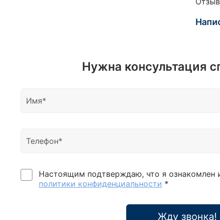
Отзыв
отве
Т25Н 
Напи
РН.3;
3-4-5
отве
Т25Н-
Нужна консультация с
5/16:
Т50-Т
Т45Н
(-) 8
Трещо
ворот
Удлин
125 
1/4"-
Настоящим подтверждаю, что я ознакомлен 
отвер
политики конфиденциальности
*
Держа
3/8"х
4-5-
Жду звонка!