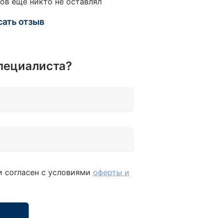
ов еще никто не оставлял
ней дюймовые 1/2": 5/16; 1; 1-1/16; 1-1/4; -
TORX 25 мм 1/4": Т10-Т15-Т20-Т25-Т27-Т30-
сать отзыв
 Головки-биты 3/8": HEX 3-4-5-6-8-10 мм; PZ
Z.1-РZ.2-РZ.3; SL (-) SL4-5,5-6,5 мм; РН (+)
РН.2-РН.3; TORX Т20-Т30-Т40-Т45-Т50-Т55-
 Трещотки реверсивные: 1/4" - 3/8" - 1/2" -
пециалиста?
ители: 1/4" 100 мм; 3/8" 75-150 мм; 1/2" 125-
м - Карданы шарнирные: 1/4" - 3/8" - 1/2" -
тка-вороток 1/4" - Комбинированные ключи:
11-12-13-14-15-16-17-18-19 мм - Адаптер-
одник 1/4"(F)х1/4"(F) (HEX)
и согласен с условиями
оферты и