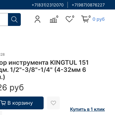
+7(831)2312070
+7(987)0876227
0
0
0
0 руб
128
ор инструмента KINGTUL 151
м. 1/2"-3/8"-1/4" (4-32мм 6
.)
26 руб
В корзину
Купить в 1 клик