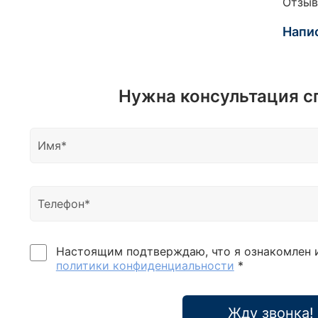
Отзыв
6-гра
Биты 
Напи
Т40 -
(+) Р
РН.1-
Т60 -
Нужна консультация с
Удлин
250 м
Отвер
9-10-
перех
Настоящим подтверждаю, что я ознакомлен 
политики конфиденциальности
*
Жду звонка!