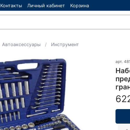
Контакты
Личный кабинет
Корзина
Автоаксессуары
Инструмент
арт.
48
Наб
пред
гран
62