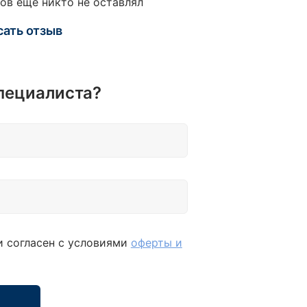
ов еще никто не оставлял
3/16-7/32-1/4-9/32-5/16-11/32-3/8-7/16-1/2 -
TORX 25 мм 1/4": Т10-Т15-Т20-Т25-Т27-Т30-
сать отзыв
 Головки-биты 3/8: HEX 3-4-5-6-8-10 мм; PZ
Z.1-РZ.2-РZ.3; SL (-) SL 4-5,5-6,5 мм; PH (+)
РН.2-РН.3; TORX Т20-Т30-Т40-Т45-Т50-Т55-
 Трещотки реверсивные: 1/4" - 3/8" - 1/2" -
пециалиста?
ители: 1/4" 100 мм; 3/8" 75-150 мм; 1/2" 125-
м - Карданы шарнирные: 1/4" - 3/8" - 1/2" -
тка-вороток 1/4" - Комбинированные ключи:
11-12-13-14-15-16-17-18-19 мм - Адаптер-
одник 1/4"(F)х1/4"(F) (HEX) - Ключи
точные накидные: 8х10-12х13х17х19 -
гранники Г-обр.: 1,5-2-2,5-3-4-5-6-8-10 мм
и согласен с условиями
оферты и