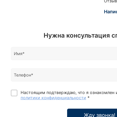
Отзыв
5/32-
Биты 
Напи
Т40 -
(+) Р
РН.1-
Т60 -
Нужна консультация с
Удлин
250 м
Отвер
9-10-
перех
трещо
Шести
Настоящим подтверждаю, что я ознакомлен 
политики конфиденциальности
*
Жду звонка!