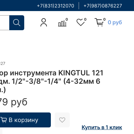
+7(831)2312070
+7(987)0876227
0
0
0
0 руб
127
ор инструмента KINGTUL 121
м. 1/2"-3/8"-1/4" (4-32мм 6
.)
79 руб
В корзину
Купить в 1 клик