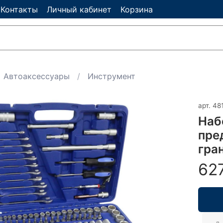
Контакты
Личный кабинет
Корзина
Автоаксессуары
Инструмент
арт.
48
Наб
пред
гран
62